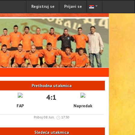
Registruj se
Prijavi se
Prethodna utakmica
4:1
FAP
Napredak
Priboj 08. Jun.
17:30
Sledeća utakmica