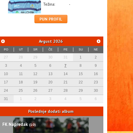
Težina:
-
PUN PROFIL
Avgust
2026
PO
UT
SR
ČE
PE
SU
NE
27
28
29
30
31
1
2
3
4
5
6
7
8
9
10
11
12
13
14
15
16
17
18
19
20
21
22
23
24
25
26
27
28
29
30
31
1
2
3
4
5
6
Poslednje dodati album
FK Napredak
(10)