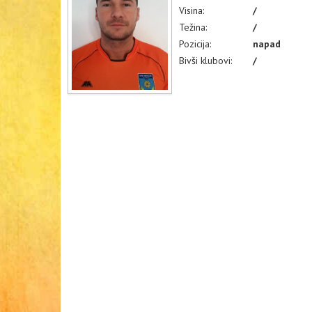
Visina:
/
Težina:
/
Pozicija:
napad
Bivši klubovi:
/