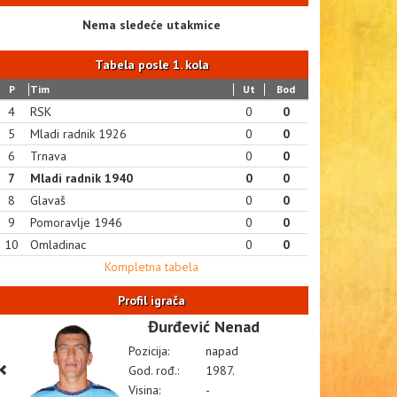
Nema sledeće utakmice
Tabela posle 1. kola
P
Tim
Ut
Bod
4
RSK
0
0
5
Mladi radnik 1926
0
0
6
Trnava
0
0
7
Mladi radnik 1940
0
0
8
Glavaš
0
0
9
Pomoravlje 1946
0
0
10
Omladinac
0
0
Kompletna tabela
Profil igrača
Đurđević Nenad
Pozicija:
napad
God. rođ.:
1987.
Visina:
-