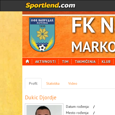
FK N
MARKO
AKTIVNOSTI
TIM
TAKMIČENJA
KLUB
Profil
Statistika
Video
Dukic Djordje
Datum rođenja:
/
Mesto rođenja:
/