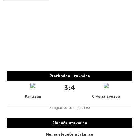
Prethodna utakmica
3:4
Partizan
Crvena zvezda
Beograd 02. Jun.
11:00
Sledeća utakmica
Nema sledeće utakmice