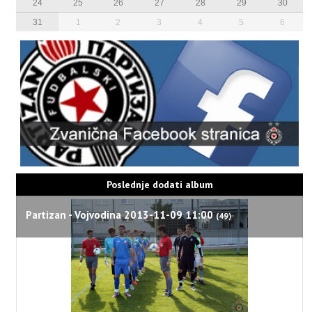
24
25
26
27
28
29
30
31
1
2
3
4
5
6
Poslednje dodati album
Partizan - Vojvodina 2013-11-09 11:00
(49)