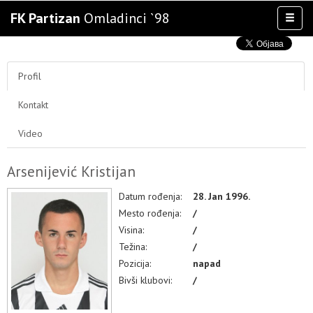
FK Partizan
Omladinci `98
Toggl
naviga
AKTIVNOSTI
TIM
Profil
TAKMIČENJA
Kontakt
KLUB
OSTALE SELEKCIJE
Video
MULTIMEDIJA
Arsenijević Kristijan
Datum rođenja:
28. Jan 1996.
Mesto rođenja:
/
Visina:
/
Težina:
/
Pozicija:
napad
Bivši klubovi:
/