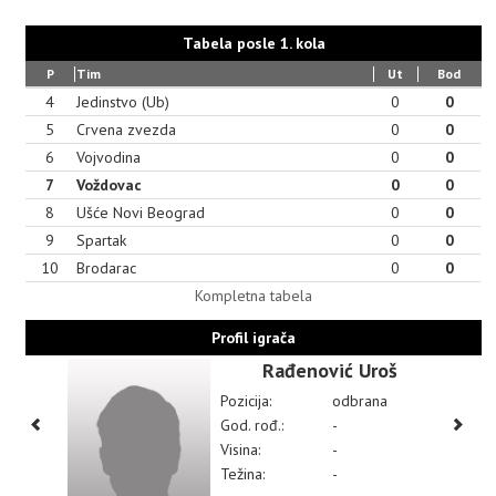
Tabela posle 1. kola
P
Tim
Ut
Bod
4
Jedinstvo (Ub)
0
0
5
Crvena zvezda
0
0
6
Vojvodina
0
0
7
Voždovac
0
0
8
Ušće Novi Beograd
0
0
9
Spartak
0
0
10
Brodarac
0
0
Kompletna tabela
Profil igrača
Rađenović Uroš
Pozicija:
odbrana
God. rođ.:
-
Visina:
-
Težina:
-