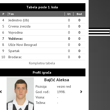
Tabela posle 1. kola
P
Tim
Ut
Bod
4
Jedinstvo (Ub)
0
0
5
Crvena zvezda
0
0
6
Vojvodina
0
0
7
Voždovac
0
0
8
Ušće Novi Beograd
0
0
9
Spartak
0
0
10
Brodarac
0
0
Kompletna tabela
Profil igrača
Bajčić Aleksa
Pozicija:
vezni red
God. rođ.:
1998.
Visina:
-
Težina:
-