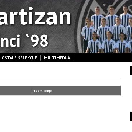
artizan
nci `98
OSTALE SELEKCIJE
MULTIMEDIJA
Takmicenje