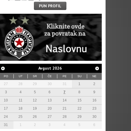
PUN PROFIL
Avgust
2026
PO
UT
SR
ČE
PE
SU
NE
27
28
29
30
31
1
2
3
4
5
6
7
8
9
10
11
12
13
14
15
16
17
18
19
20
21
22
23
24
25
26
27
28
29
30
31
1
2
3
4
5
6