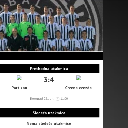
Prethodna utakmica
3:4
Partizan
Crvena zvezda
Beograd 02. Jun.
11:00
Sledeća utakmica
Nema sledeće utakmice