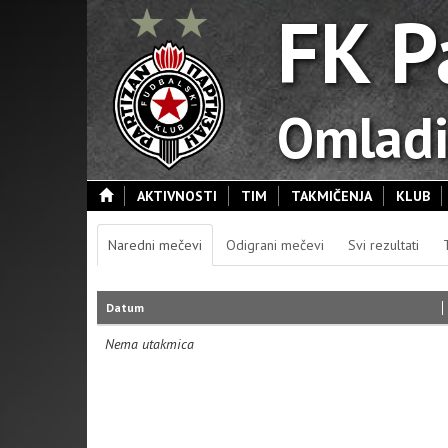
FK P
Omladi
AKTIVNOSTI
TIM
TAKMIČENJA
KLUB
Naredni mečevi
Odigrani mečevi
Svi rezultati
Datum
Nema utakmica