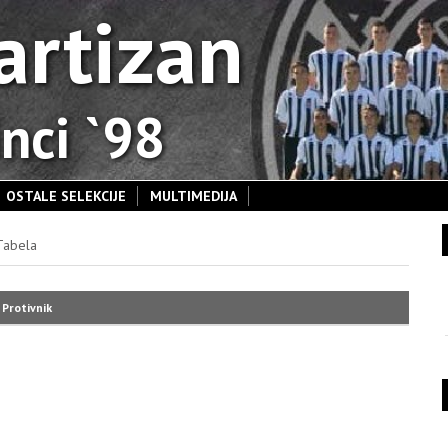
artizan
nci `98
OSTALE SELEKCIJE
MULTIMEDIJA
Tabela
Protivnik