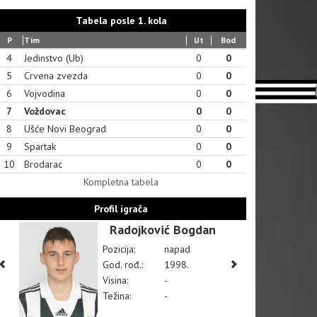
Tabela posle 1. kola
P
Tim
Ut
Bod
4
Jedinstvo (Ub)
0
0
5
Crvena zvezda
0
0
6
Vojvodina
0
0
7
Voždovac
0
0
8
Ušće Novi Beograd
0
0
9
Spartak
0
0
10
Brodarac
0
0
Kompletna tabela
Profil igrača
Radojković Bogdan
Pozicija:
napad
God. rođ.:
1998.
Visina:
-
Težina:
-