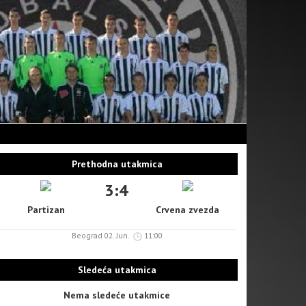
Prethodna utakmica
3:4
Partizan
Crvena zvezda
Beograd 02. Jun.
11:00
Sledeća utakmica
Nema sledeće utakmice