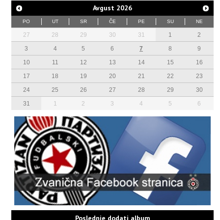
Avgust
2026
PO
UT
SR
ČE
PE
SU
NE
27
28
29
30
31
1
2
3
4
5
6
7
8
9
10
11
12
13
14
15
16
17
18
19
20
21
22
23
24
25
26
27
28
29
30
31
1
2
3
4
5
6
Poslednje dodati album