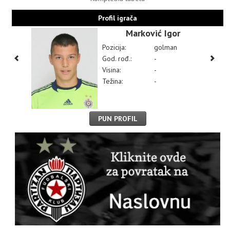
Profil igrača
Marković Igor
Pozicija:
golman
God. rođ.:
-
Visina:
-
Težina:
-
PUN PROFIL