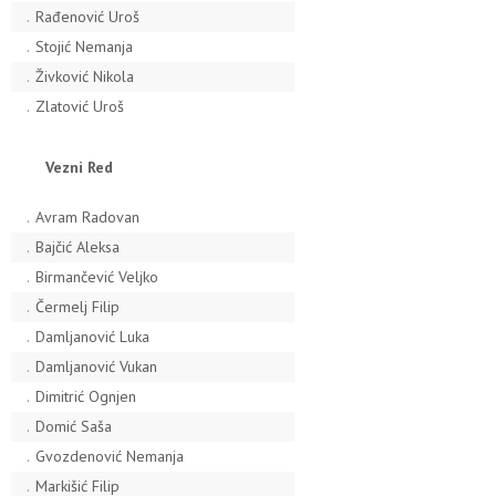
.
Rađenović Uroš
.
Stojić Nemanja
.
Živković Nikola
.
Zlatović Uroš
Vezni Red
.
Avram Radovan
.
Bajčić Aleksa
.
Birmančević Veljko
.
Čermelj Filip
.
Damljanović Luka
.
Damljanović Vukan
.
Dimitrić Ognjen
.
Domić Saša
.
Gvozdenović Nemanja
.
Markišić Filip