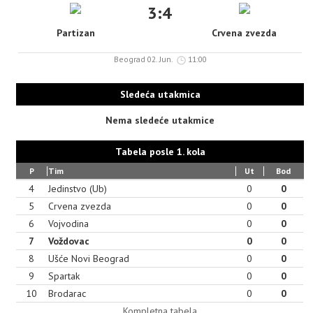
3:4
Partizan
Crvena zvezda
Beograd 02. Jun.
11:00
Sledeća utakmica
Nema sledeće utakmice
Tabela posle 1. kola
P
Tim
Ut
Bod
4
Jedinstvo (Ub)
0
0
5
Crvena zvezda
0
0
6
Vojvodina
0
0
7
Voždovac
0
0
8
Ušće Novi Beograd
0
0
9
Spartak
0
0
10
Brodarac
0
0
Kompletna tabela