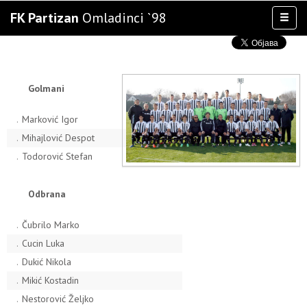
FK Partizan
Omladinci `98
Toggl
naviga
AKTIVNOSTI
TIM
TAKMIČENJA
Golmani
KLUB
.
Marković Igor
OSTALE SELEKCIJE
.
Mihajlović Despot
MULTIMEDIJA
.
Todorović Stefan
Odbrana
.
Čubrilo Marko
.
Cucin Luka
.
Dukić Nikola
.
Mikić Kostadin
.
Nestorović Željko