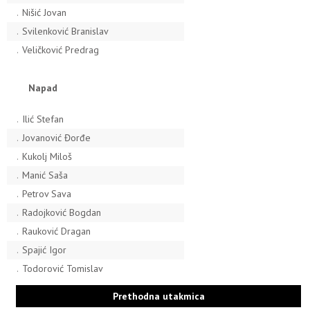
.
Nišić Jovan
.
Svilenković Branislav
.
Veličković Predrag
Napad
.
Ilić Stefan
.
Jovanović Đorđe
.
Kukolj Miloš
.
Manić Saša
.
Petrov Sava
.
Radojković Bogdan
.
Rauković Dragan
.
Spajić Igor
.
Todorović Tomislav
Prethodna utakmica