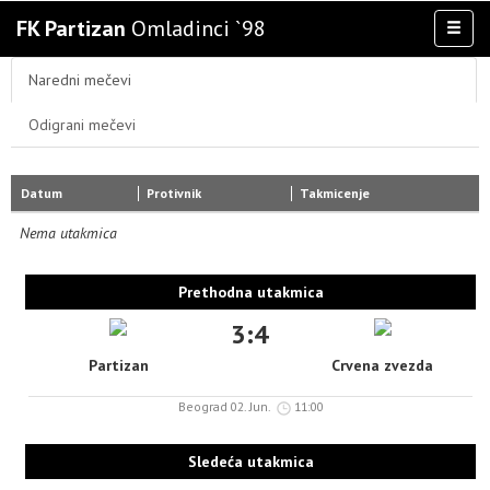
FK Partizan
Omladinci `98
Toggl
naviga
AKTIVNOSTI
Naredni mečevi
TIM
Odigrani mečevi
TAKMIČENJA
KLUB
Datum
Protivnik
Takmicenje
OSTALE SELEKCIJE
Nema utakmica
MULTIMEDIJA
Prethodna utakmica
3:4
Partizan
Crvena zvezda
Beograd 02. Jun.
11:00
Sledeća utakmica