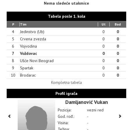
Nema sledeće utakmice
Tabela posle 1. kola
P
Tim
Ut
Bod
4
Jedinstvo (Ub)
0
0
5
Crvena zvezda
0
0
6
Vojvodina
0
0
7
Voždovac
0
0
8
Ušće Novi Beograd
0
0
9
Spartak
0
0
10
Brodarac
0
0
Kompletna tabela
Profil igrača
Damljanović Vukan
Pozicija:
vezni red
God. rođ.:
-
Visina:
-
Težina:
-