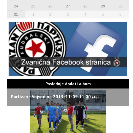
24
25
26
27
28
29
30
31
1
2
3
4
5
6
Poslednje dodati album
Partizan - Vojvodina 2013-11-09 11:00
(49)