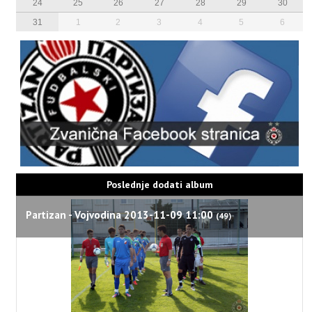
24
25
26
27
28
29
30
31
1
2
3
4
5
6
Poslednje dodati album
Partizan - Vojvodina 2013-11-09 11:00
(49)