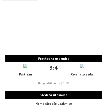
Prethodna utakmica
3:4
Partizan
Crvena zvezda
Beograd 02. Jun.
11:00
Sledeća utakmica
Nema sledeće utakmice