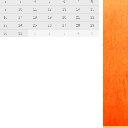
2
3
4
5
6
7
8
9
10
11
12
13
14
15
16
17
18
19
20
21
22
23
24
25
26
27
28
29
30
31
1
2
3
4
5