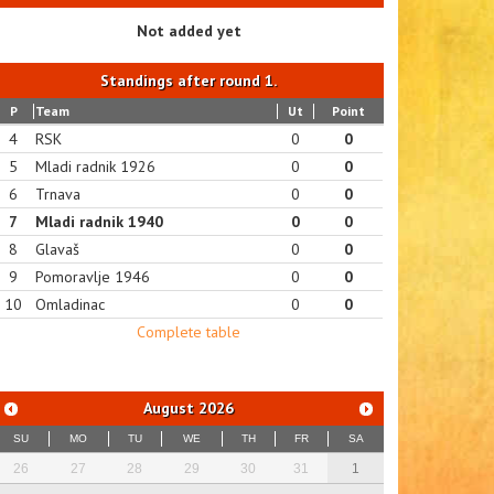
Not added yet
Standings after round 1.
P
Team
Ut
Point
4
RSK
0
0
5
Mladi radnik 1926
0
0
6
Trnava
0
0
7
Mladi radnik 1940
0
0
8
Glavaš
0
0
9
Pomoravlje 1946
0
0
10
Omladinac
0
0
Complete table
August
2026
SU
MO
TU
WE
TH
FR
SA
26
27
28
29
30
31
1