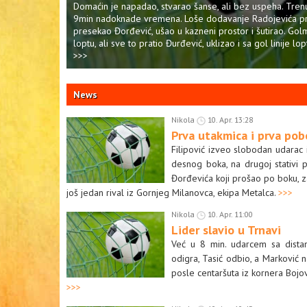
Domaćin je napadao, stvarao šanse, ali bez uspeha. Tren
9min nadoknade vremena. Loše dodavanje Radojevića p
presekao Đorđević, ušao u kazneni prostor i šutirao. Gol
loptu, ali sve to pratio Đurđević, uklizao i sa gol linije lo
>>>
News
Nikola
10. Apr. 13:28
Prva utakmica i prva pob
Filipović izveo slobodan udarac 
desnog boka, na drugoj stativi 
Đorđevića koji prošao po boku, z
još jedan rival iz Gornjeg Milanovca, ekipa Metalca.
>>>
Nikola
10. Apr. 11:00
Lider slavio u Trnavi
Već u 8 min. udarcem sa distan
odigra, Tasić odbio, a Marković 
posle centaršuta iz kornera Boj
>>>