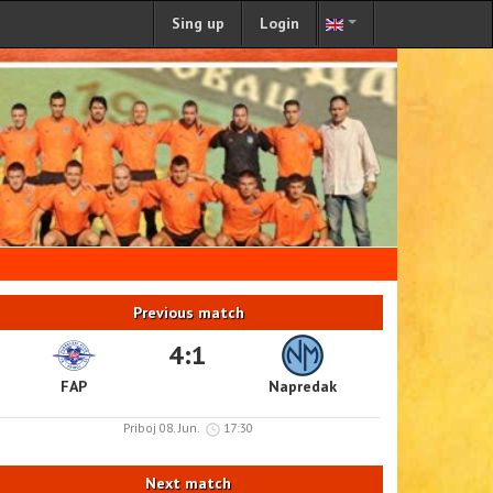
Sing up
Login
Previous match
4:1
FAP
Napredak
Priboj 08. Jun.
17:30
Next match