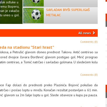
utak odluke u
rema štoperu,
SAVLADAN BIVŠI SUPERLIGAŠ
man je zakačio
ptu uneo u gol.
METALAC
All news
Comments (0)
eda na stadionu "Stari hrast"
iskosa, a Petrušić glavom doneo prednost Takovu. Antić centrirao sa
pored dvojice čuvara Đorđević glavom postigao gol. Mirić proigrao
atim centrirao, a Tomić natrčao i savladao golmana. U sledećem kolu
Comments (0)
ce Fap dolazi do prednosti preko Plazinića. Bojović pokušao da
natrčao i poslao loptu u mrežu. Konačan rezultat postavljen u 61 min.
ović glavom sa 2m šalje loptu u gol. Slede obaveze u kupu pa pauza.