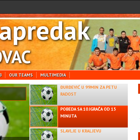
apredak
VAC
B
OUR TEAMS
MULTIMEDIA
ĐURĐEVIĆ U 99MIN ZA PETU
RADOST
POBEDA SA 10.IGRAČA OD 15
MINUTA
SLAVLJE U KRALJEVU