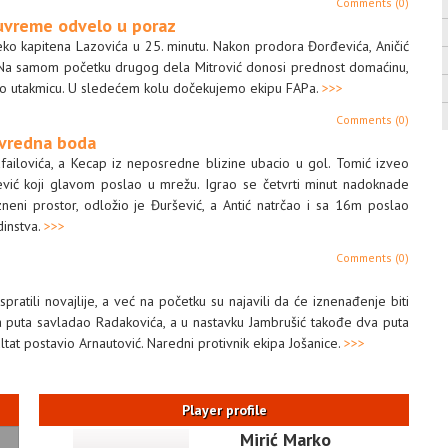
Comments (0)
uvreme odvelo u poraz
o kapitena Lazovića u 25. minutu. Nakon prodora Đorđevića, Aničić
. Na samom početku drugog dela Mitrović donosi prednost domaćinu,
šio utakmicu. U sledećem kolu dočekujemo ekipu FAPa.
>>>
Comments (0)
 vredna boda
failovića, a Kecap iz neposredne blizine ubacio u gol. Tomić izveo
ojević koji glavom poslao u mrežu. Igrao se četvrti minut nadoknade
zneni prostor, odložio je Đuršević, a Antić natrčao i sa 16m poslao
dinstva.
>>>
Comments (0)
spratili novajlije, a već na početku su najavili da će iznenađenje biti
va puta savladao Radakovića, a u nastavku Jambrušić takođe dva puta
ltat postavio Arnautović. Naredni protivnik ekipa Jošanice.
>>>
Player profile
Mirić Marko