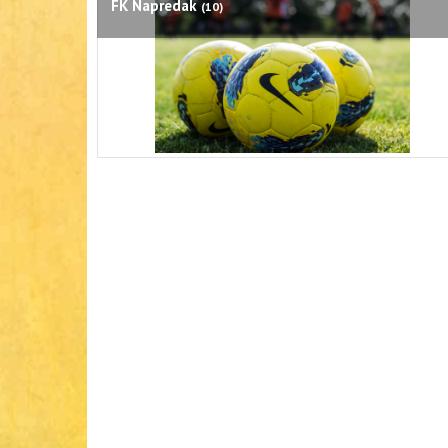
FK Napredak
(10)