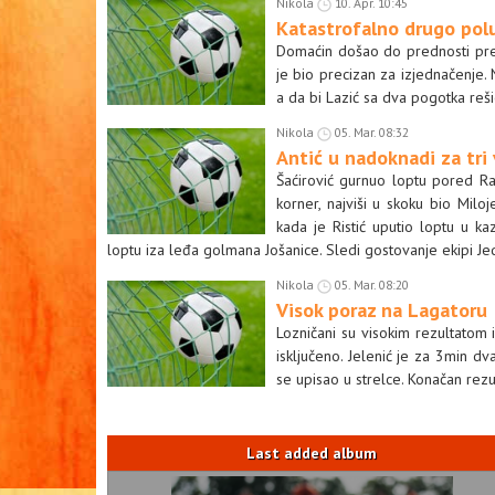
Nikola
10. Apr. 10:45
Katastrofalno drugo pol
Domaćin došao do prednosti prek
je bio precizan za izjednačenje
a da bi Lazić sa dva pogotka re
Nikola
05. Mar. 08:32
Antić u nadoknadi za tri
Šaćirović gurnuo loptu pored Ra
korner, najviši u skoku bio Mil
kada je Ristić uputio loptu u ka
loptu iza leđa golmana Jošanice. Sledi gostovanje ekipi Je
Nikola
05. Mar. 08:20
Visok poraz na Lagatoru
Lozničani su visokim rezultatom i
isključeno. Jelenić je za 3min d
se upisao u strelce. Konačan rezu
Last added album