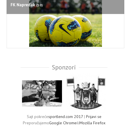
FK Napredak
(10)
Sponzori
Sajt pokreće
sportlend.com 2017
|
Prijavi se
Preporučujemo
Google Chrome
ili
Mozilla Firefox