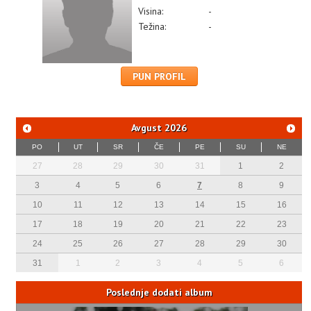
Visina:
-
Težina:
-
PUN PROFIL
Avgust
2026
PO
UT
SR
ČE
PE
SU
NE
27
28
29
30
31
1
2
3
4
5
6
7
8
9
10
11
12
13
14
15
16
17
18
19
20
21
22
23
24
25
26
27
28
29
30
31
1
2
3
4
5
6
Poslednje dodati album