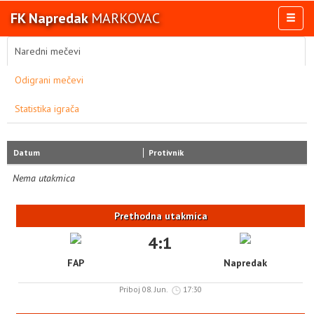
FK Napredak
MARKOVAC
Toggl
naviga
AKTIVNOSTI
Naredni mečevi
TIM
Odigrani mečevi
TAKMIČENJA
Statistika igrača
KLUB
OSTALE SELEKCIJE
MULTIMEDIJA
Datum
Protivnik
Nema utakmica
Prethodna utakmica
4:1
FAP
Napredak
Priboj 08. Jun.
17:30