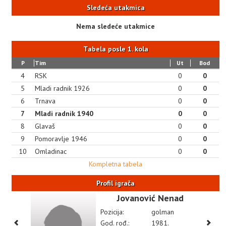
Sledeća utakmica
Nema sledeće utakmice
Tabela posle 1. kola
P
Tim
Ut
Bod
4
RSK
0
0
5
Mladi radnik 1926
0
0
6
Trnava
0
0
7
Mladi radnik 1940
0
0
8
Glavaš
0
0
9
Pomoravlje 1946
0
0
10
Omladinac
0
0
Kompletna tabela
Profil igrača
Jovanović Nenad
Pozicija:
golman
God. rođ.:
1981.