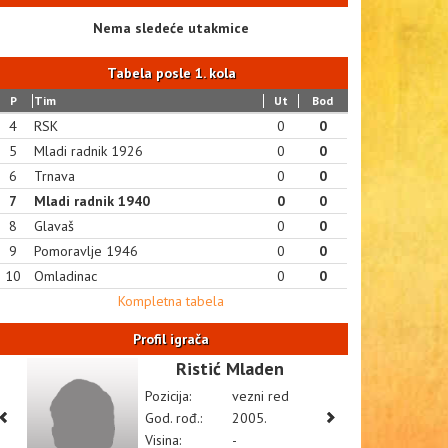
Nema sledeće utakmice
Tabela posle 1. kola
P
Tim
Ut
Bod
4
RSK
0
0
5
Mladi radnik 1926
0
0
6
Trnava
0
0
7
Mladi radnik 1940
0
0
8
Glavaš
0
0
9
Pomoravlje 1946
0
0
10
Omladinac
0
0
Kompletna tabela
Profil igrača
Ristić Mladen
Pozicija:
vezni red
God. rođ.:
2005.
Visina:
-