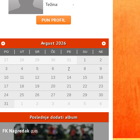
Težina:
-
PUN PROFIL
Avgust
2026
PO
UT
SR
ČE
PE
SU
NE
27
28
29
30
31
1
2
3
4
5
6
7
8
9
10
11
12
13
14
15
16
17
18
19
20
21
22
23
24
25
26
27
28
29
30
31
1
2
3
4
5
6
Poslednje dodati album
FK Napredak
(10)