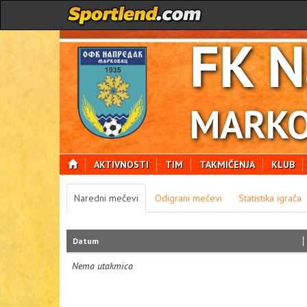
FK N
MARKO
AKTIVNOSTI
TIM
TAKMIČENJA
KLUB
Naredni mečevi
Odigrani mečevi
Statistika igrača
Datum
Nema utakmica