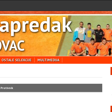
apredak
VAC
OSTALE SELEKCIJE
MULTIMEDIJA
Protivnik