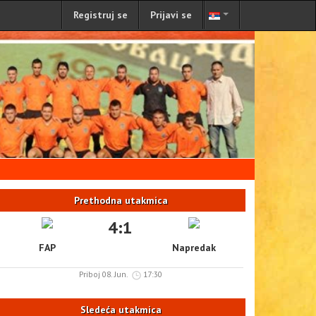
Registruj se
Prijavi se
Prethodna utakmica
4:1
FAP
Napredak
Priboj 08. Jun.
17:30
Sledeća utakmica